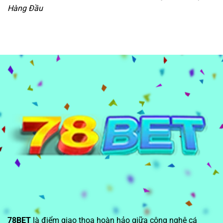
Hàng Đầu
78BET
là điểm giao thoa hoàn hảo giữa công nghệ cá