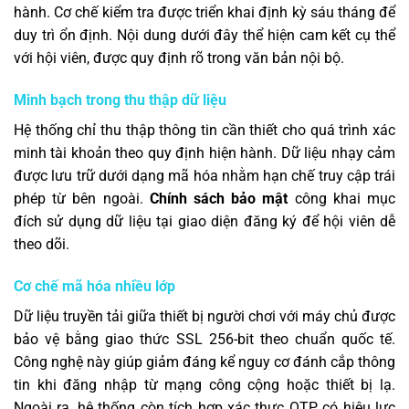
hành. Cơ chế kiểm tra được triển khai định kỳ sáu tháng để
duy trì ổn định. Nội dung dưới đây thể hiện cam kết cụ thể
với hội viên, được quy định rõ trong văn bản nội bộ.
Minh bạch trong thu thập dữ liệu
Hệ thống chỉ thu thập thông tin cần thiết cho quá trình xác
minh tài khoản theo quy định hiện hành. Dữ liệu nhạy cảm
được lưu trữ dưới dạng mã hóa nhằm hạn chế truy cập trái
phép từ bên ngoài.
Chính sách bảo mật
công khai mục
đích sử dụng dữ liệu tại giao diện đăng ký để hội viên dễ
theo dõi.
Cơ chế mã hóa nhiều lớp
Dữ liệu truyền tải giữa thiết bị người chơi với máy chủ được
bảo vệ bằng giao thức SSL 256-bit theo chuẩn quốc tế.
Công nghệ này giúp giảm đáng kể nguy cơ đánh cắp thông
tin khi đăng nhập từ mạng công cộng hoặc thiết bị lạ.
Ngoài ra, hệ thống còn tích hợp xác thực OTP có hiệu lực