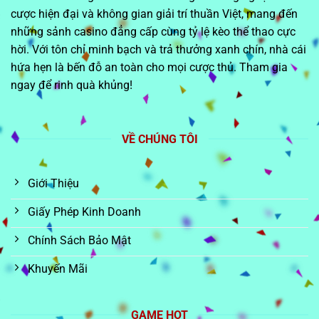
cược hiện đại và không gian giải trí thuần Việt, mang đến
những sảnh casino đẳng cấp cùng tỷ lệ kèo thể thao cực
hời. Với tôn chỉ minh bạch và trả thưởng xanh chín, nhà cái
hứa hẹn là bến đỗ an toàn cho mọi cược thủ. Tham gia
ngay để rinh quà khủng!
VỀ CHÚNG TÔI
Giới Thiệu
Giấy Phép Kinh Doanh
Chính Sách Bảo Mật
Khuyến Mãi
GAME HOT